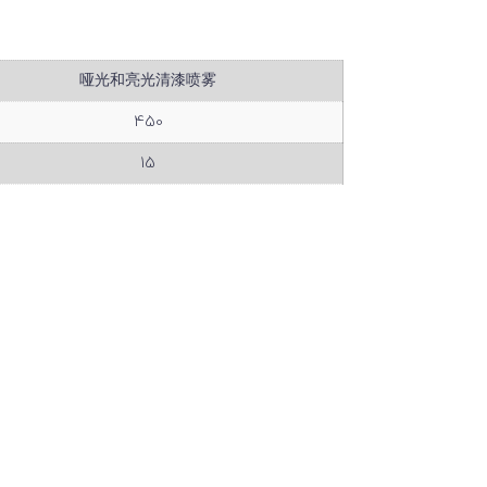
哑光和亮光清漆喷雾
450
15