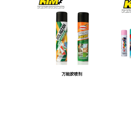
雾
万能胶喷剂