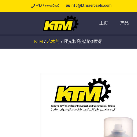
+9890008585
info@ktmaerosols.com
主页
产品
KTM
/
艺术的
/
哑光和亮光清漆喷雾