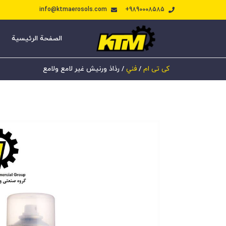
info@ktmaerosols.com
9890008585+
الصفحة الرئيسية
کی تی ام
/
فني
/
رذاذ ورنيش غير لامع ولامع