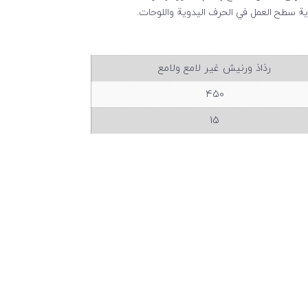
ية سطح العمل في الحرف اليدوية واللوحات.
رذاذ ورنيش غير لامع ولامع
450
15