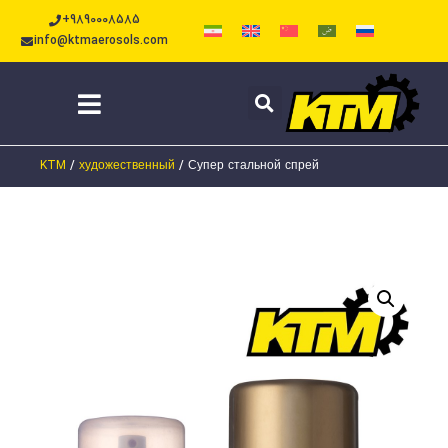
+9890008585
info@ktmaerosols.com
KTM
/
художественный
/
Супер стальной спрей